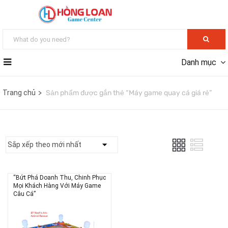
Danh mục
Trang chủ
Sản phẩm được gắn thẻ “Máy game quay cá giá rẻ”
“Bứt Phá Doanh Thu, Chinh Phục
Mọi Khách Hàng Với Máy Game
Câu Cá”