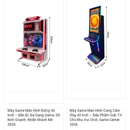
Máy Game Màn Hình Đứng 43
Máy Game Màn Hình Cong Cảm
Inch – Bền Bỉ, Đa Dạng Game, Dễ
Ứng 43 Inch – Siêu Phẩm Giải Trí
Kinh Doanh, Khiến Khách Mê
Cho Khu Vui Chơi, Game Center
2026
2026