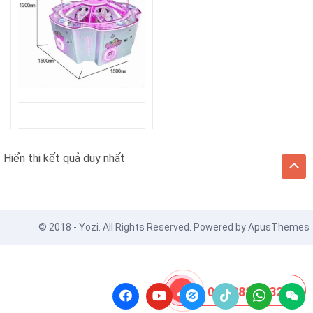
Hiển thị kết quả duy nhất
© 2018 - Yozi. All Rights Reserved. Powered by
ApusThemes
08 8888 0532