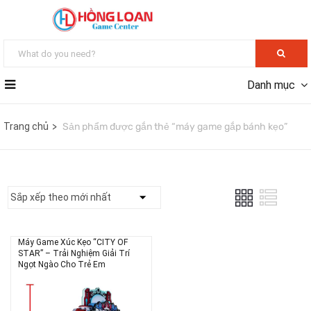
Danh mục
Trang chủ
Sản phẩm được gắn thẻ “máy game gắp bánh kẹo”
Máy Game Xúc Kẹo “CITY OF
STAR” – Trải Nghiệm Giải Trí
Ngọt Ngào Cho Trẻ Em