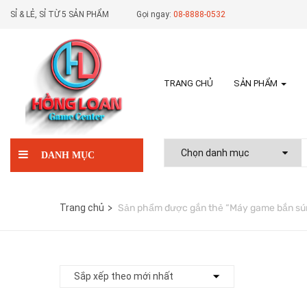
SỈ & LẺ, SỈ TỪ 5 SẢN PHẨM
Gọi ngay:
08-8888-0532
TRANG CHỦ
SẢN PHẨM
DANH MỤC
Trang chủ
Sản phẩm được gắn thẻ “Máy game bắn sún