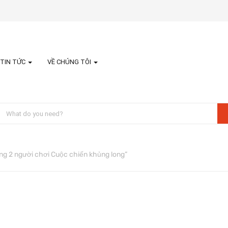
TIN TỨC
VỀ CHÚNG TÔI
g 2 người chơi Cuộc chiến khủng long”