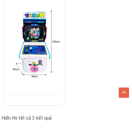
Đã
Hiển thị tất cả 3 kết quả
sắp