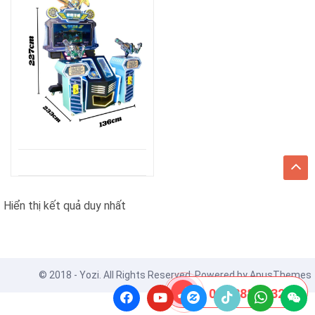
Hiển thị kết quả duy nhất
© 2018 - Yozi. All Rights Reserved. Powered by
ApusThemes
08 8888 0532