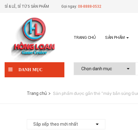
SỈ & LẺ, SỈ TỪ 5 SẢN PHẨM
Gọi ngay:
08-8888-0532
TRANG CHỦ
SẢN PHẨM
DANH MỤC
Trang chủ
Sản phẩm được gắn thẻ “máy bắn súng Gun 