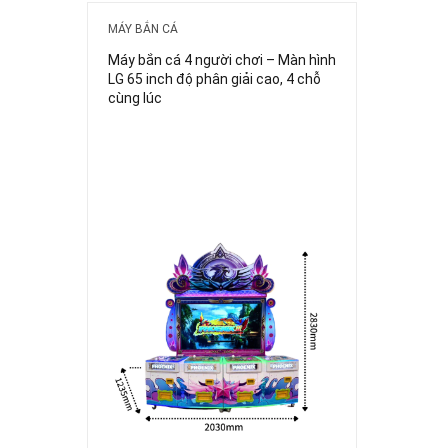
MÁY BẮN CÁ
Máy bắn cá 4 người chơi – Màn hình
LG 65 inch độ phân giải cao, 4 chỗ
cùng lúc