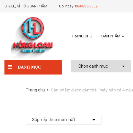
SỈ & LẺ, SỈ TỪ 5 SẢN PHẨM
Gọi ngay:
08-8888-0532
TRANG CHỦ
SẢN PHẨM
DANH MỤC
Trang chủ
Sản phẩm được gắn thẻ “máy bắn cá 4 ngườ