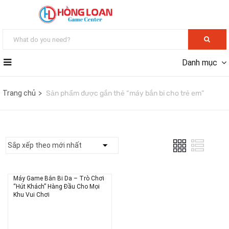
Danh mục
Trang chủ
Sản phẩm được gắn thẻ “máy bắn bi cho trẻ em”
Máy Game Bắn Bi Da – Trò Chơi
“Hút Khách” Hàng Đầu Cho Mọi
Khu Vui Chơi