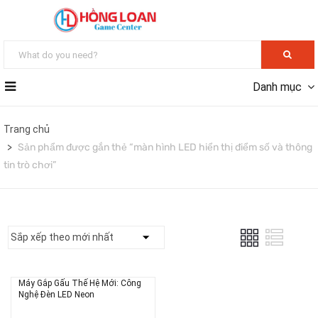
Danh mục
Trang chủ
Sản phẩm được gắn thẻ “màn hình LED hiển thị điểm số và thông
tin trò chơi”
Máy Gắp Gấu Thế Hệ Mới: Công
Nghệ Đèn LED Neon