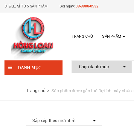
SỈ & LẺ, SỈ TỪ 5 SẢN PHẨM
Gọi ngay:
08-8888-0532
TRANG CHỦ
SẢN PHẨM
DANH MỤC
Trang chủ
Sản phẩm được gắn thẻ “lợi ích máy nhún 