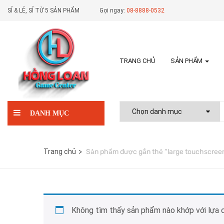
SỈ & LẺ, SỈ TỪ 5 SẢN PHẨM
Gọi ngay:
08-8888-0532
TRANG CHỦ
SẢN PHẨM
DANH MỤC
Trang chủ
Sản phẩm được gắn thẻ “large touchscree
Không tìm thấy sản phẩm nào khớp với lựa 