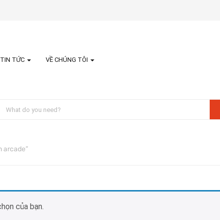
TIN TỨC
VỀ CHÚNG TÔI
n arcade”
chọn của bạn.