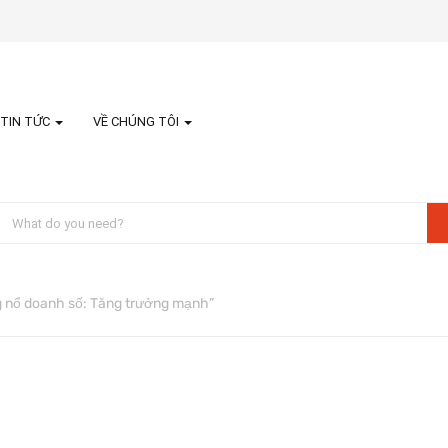
TIN TỨC
VỀ CHÚNG TÔI
 nổ doanh số: Tăng trưởng mạnh”