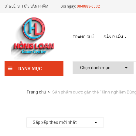
SỈ & LẺ, SỈ TỪ 5 SẢN PHẨM
Gọi ngay:
08-8888-0532
TRANG CHỦ
SẢN PHẨM
DANH MỤC
Trang chủ
Sản phẩm được gắn thẻ “Kinh nghiệm Bùng