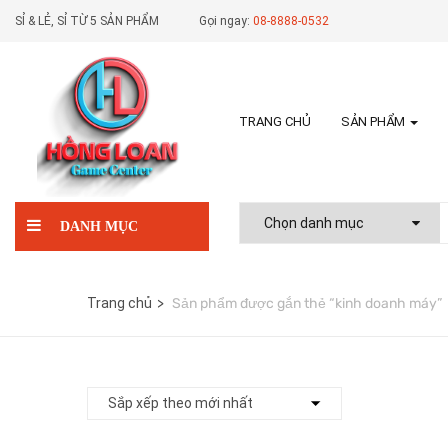
SỈ & LẺ, SỈ TỪ 5 SẢN PHẨM
Gọi ngay:
08-8888-0532
TRANG CHỦ
SẢN PHẨM
DANH MỤC
Trang chủ
Sản phẩm được gắn thẻ “kinh doanh máy”