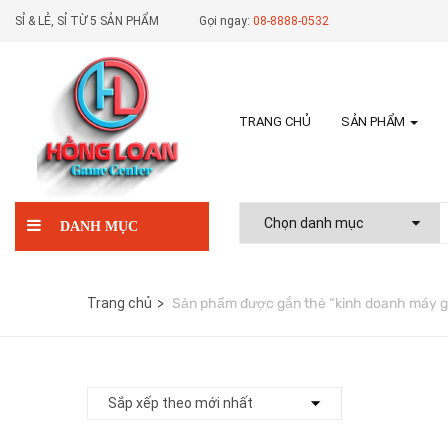
SỈ & LẺ, SỈ TỪ 5 SẢN PHẨM
Gọi ngay:
08-8888-0532
TRANG CHỦ
SẢN PHẨM
DANH MỤC
Trang chủ
Sản phẩm được gắn thẻ “kinh doanh máy g