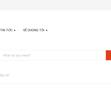
TIN TỨC
VỀ CHÚNG TÔI
ắp cá”