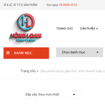
SỈ & LẺ, SỈ TỪ 5 SẢN PHẨM
Gọi ngay:
08-8888-0532
TRANG CHỦ
SẢN PHẨM
DANH MỤC
Trang chủ
Sản phẩm được gắn thẻ “kinh doanh máy c