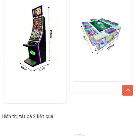
Đã
Hiển thị tất cả 2 kết quả
sắp
xếp