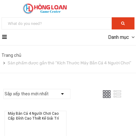
Danh mục
Trang chủ
Sản phẩm được gắn thẻ “Kích Thước Máy Bắn Cá 4 Người Chơi”
Máy Bắn Cá 4 Người Chơi Cao
Cấp: Đỉnh Cao Thiết Kế Giải Trí