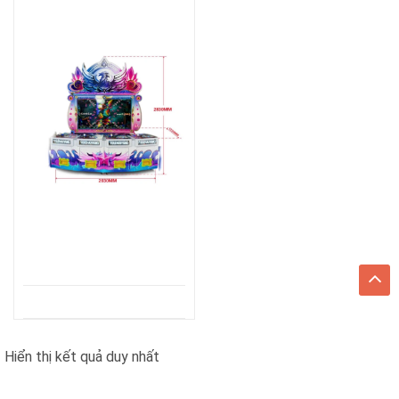
Hiển thị kết quả duy nhất