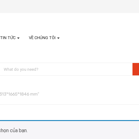
TIN TỨC
VỀ CHÚNG TÔI
1313*1665*1846 mm”
chọn của bạn.