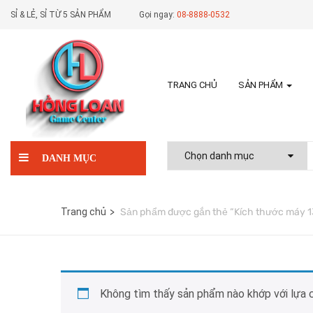
SỈ & LẺ, SỈ TỪ 5 SẢN PHẨM
Gọi ngay:
08-8888-0532
TRANG CHỦ
SẢN PHẨM
DANH MỤC
Trang chủ
Sản phẩm được gắn thẻ “Kích thước máy 
Không tìm thấy sản phẩm nào khớp với lựa 