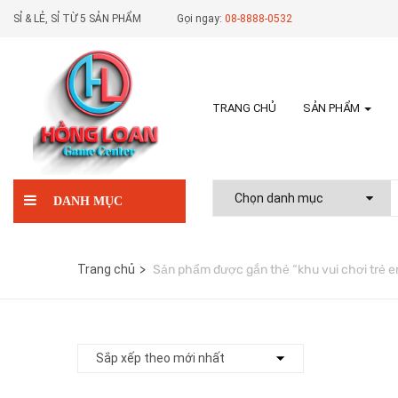
SỈ & LẺ, SỈ TỪ 5 SẢN PHẨM
Gọi ngay:
08-8888-0532
TRANG CHỦ
SẢN PHẨM
DANH MỤC
Trang chủ
Sản phẩm được gắn thẻ “khu vui chơi trẻ 