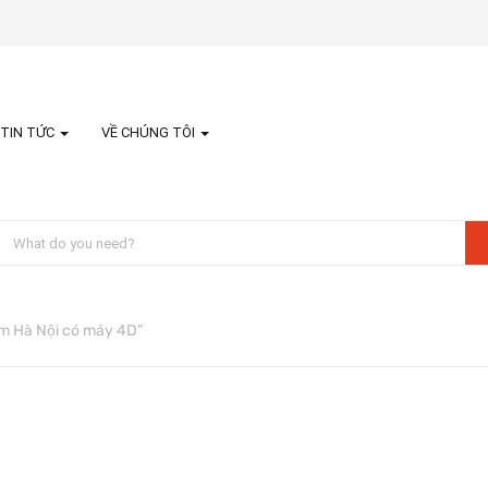
TIN TỨC
VỀ CHÚNG TÔI
em Hà Nội có máy 4D”