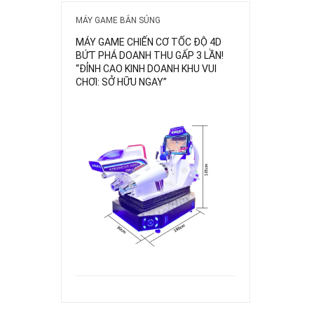
MÁY GAME BẮN SÚNG
MÁY GAME CHIẾN CƠ TỐC ĐỘ 4D
BỨT PHÁ DOANH THU GẤP 3 LẦN!
“ĐỈNH CAO KINH DOANH KHU VUI
CHƠI: SỞ HỮU NGAY”