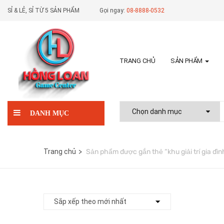
SỈ & LẺ, SỈ TỪ 5 SẢN PHẨM
Gọi ngay:
08-8888-0532
TRANG CHỦ
SẢN PHẨM
DANH MỤC
Trang chủ
Sản phẩm được gắn thẻ “khu giải trí gia đìn