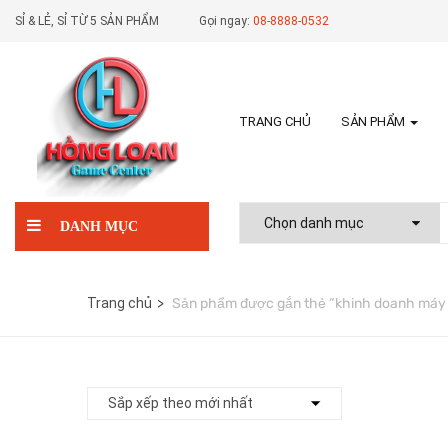
SỈ & LẺ, SỈ TỪ 5 SẢN PHẨM
Gọi ngay:
08-8888-0532
TRANG CHỦ
SẢN PHẨM
DANH MỤC
Trang chủ
Sản phẩm được gắn thẻ “khinh doanh máy