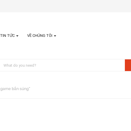
TIN TỨC
VỀ CHÚNG TÔI
 game bắn súng”