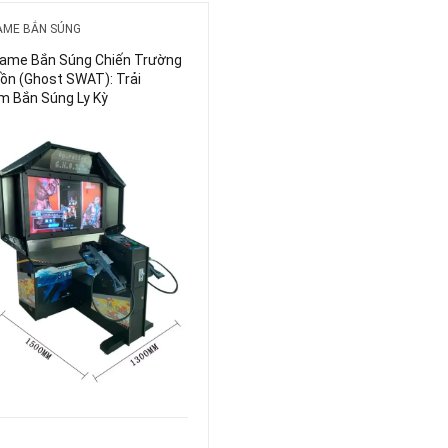
AME BẮN SÚNG
ame Bắn Súng Chiến Trường
Tồn (Ghost SWAT): Trải
m Bắn Súng Ly Kỳ