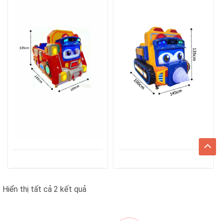
Đã
Hiển thị tất cả 2 kết quả
sắp
xếp