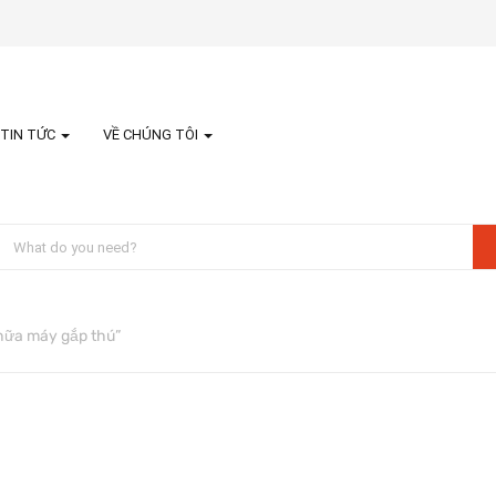
TIN TỨC
VỀ CHÚNG TÔI
hữa máy gắp thú”