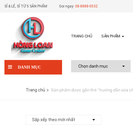
SỈ & LẺ, SỈ TỪ 5 SẢN PHẨM
Gọi ngay:
08-8888-0532
TRANG CHỦ
SẢN PHẨM
DANH MỤC
Trang chủ
Sản phẩm được gắn thẻ “hướng dẫn sửa c