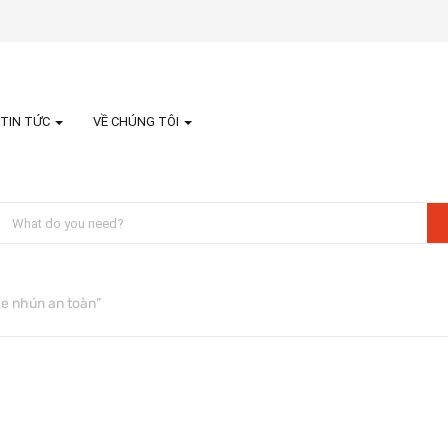
TIN TỨC
VỀ CHÚNG TÔI
e nhún an toàn”