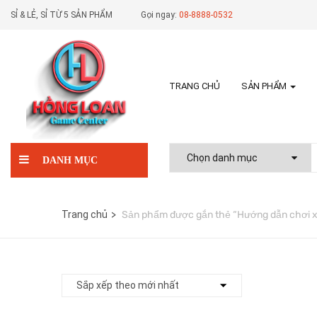
SỈ & LẺ, SỈ TỪ 5 SẢN PHẨM
Gọi ngay:
08-8888-0532
TRANG CHỦ
SẢN PHẨM
DANH MỤC
Trang chủ
Sản phẩm được gắn thẻ “Hướng dẫn chơi x