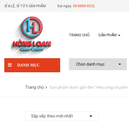
SỈ & LẺ, SỈ TỪ 5 SẢN PHẨM
Gọi ngay:
08-8888-0532
TRANG CHỦ
SẢN PHẨM
DANH MỤC
Trang chủ
Sản phẩm được gắn thẻ “Hiệu ứng chuyển đ