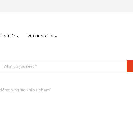
TIN TỨC
VỀ CHÚNG TÔI
ộng:rung lắc khi va chạm”