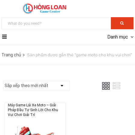
Danh mục
Trang chủ
Sản phẩm được gắn thẻ “game moto cho khu vui chơi”
Máy Game Lái Xe Moto – Giải
Pháp Đầu Tư Sinh Lời Cho Khu
Vui Chơi Giải Trí