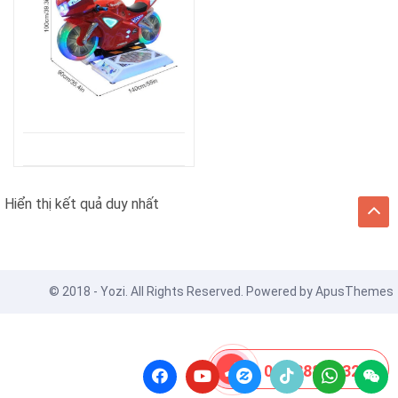
Hiển thị kết quả duy nhất
© 2018 - Yozi. All Rights Reserved. Powered by
ApusThemes
08 8888 0532