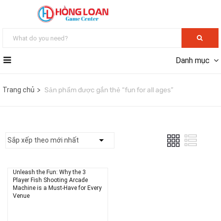
Danh mục
Trang chủ
Sản phẩm được gắn thẻ “fun for all ages”
Unleash the Fun: Why the 3
Player Fish Shooting Arcade
Machine is a Must-Have for Every
Venue