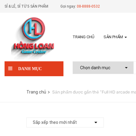
SỈ & LẺ, SỈ TỪ 5 SẢN PHẨM
Gọi ngay:
08-8888-0532
TRANG CHỦ
SẢN PHẨM
DANH MỤC
Trang chủ
Sản phẩm được gắn thẻ “Full HD arcade m