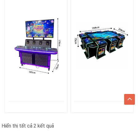
Đã
Hiển thị tất cả 2 kết quả
sắp