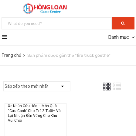
Danh mục
Trang chủ
Sản phẩm được gắn thẻ “fire truck goethe”
Xe Nhún Cứu Hỏa – Món Quà
“Cứu Cánh” Cho Trẻ 2 Tuổi+ Và
Lợi Nhuận Bền Vững Cho Khu
Vui Chơi