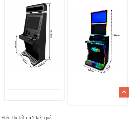
Đã
Hiển thị tất cả 2 kết quả
sắp