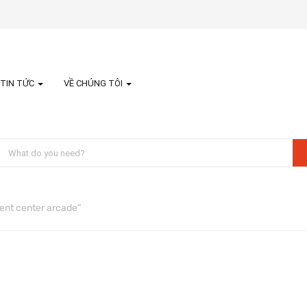
TIN TỨC
VỀ CHÚNG TÔI
ent center arcade”