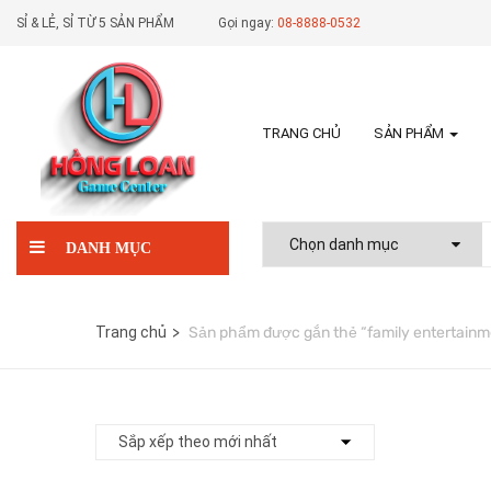
SỈ & LẺ, SỈ TỪ 5 SẢN PHẨM
Gọi ngay:
08-8888-0532
TRANG CHỦ
SẢN PHẨM
DANH MỤC
Trang chủ
Sản phẩm được gắn thẻ “family entertainm