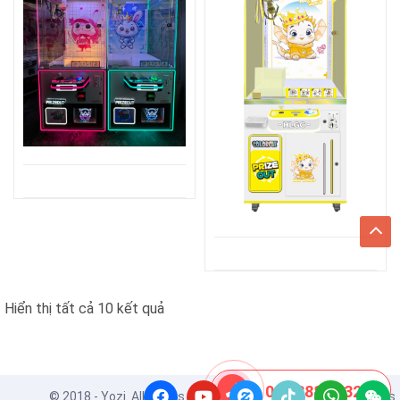
Đã
Hiển thị tất cả 10 kết quả
sắp
xếp
theo
08 8888 0532
© 2018 - Yozi. All Rights Reserved. Powered by
ApusThemes