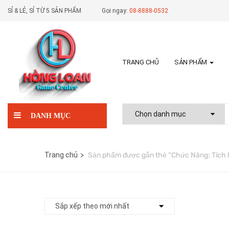
SỈ & LẺ, SỈ TỪ 5 SẢN PHẨM
Gọi ngay:
08-8888-0532
TRANG CHỦ
SẢN PHẨM
DANH MỤC
Trang chủ
Sản phẩm được gắn thẻ “Chức Năng: Tích h