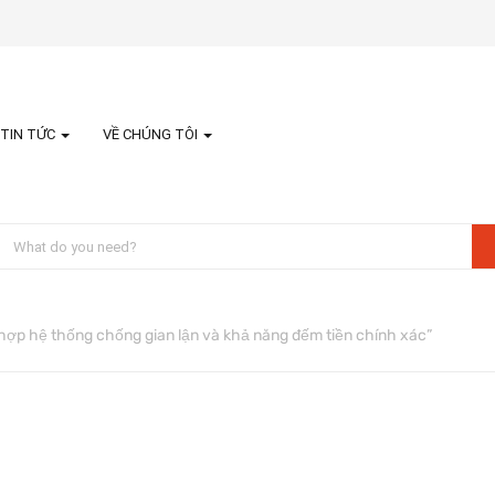
TIN TỨC
VỀ CHÚNG TÔI
ợp hệ thống chống gian lận và khả năng đếm tiền chính xác”