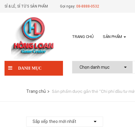
SỈ & LẺ, SỈ TỪ 5 SẢN PHẨM
Gọi ngay:
08-8888-0532
TRANG CHỦ
SẢN PHẨM
DANH MỤC
Trang chủ
Sản phẩm được gắn thẻ “Chi phí đầu tư má