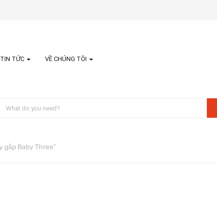
TIN TỨC
VỀ CHÚNG TÔI
y gắp Baby Three”