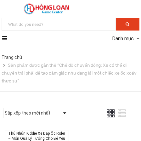
Danh mục
Trang chủ
Sản phẩm được gắn thẻ “Chế độ chuyển động: Xe có thể di
chuyển trái phải để tạo cảm giác như đang lái một chiếc xe ốc xoáy
thực sự”
Thú Nhún Kiddie Xe Đạp Ốc Rider
– Món Quà Lý Tưởng Cho Bé Yêu