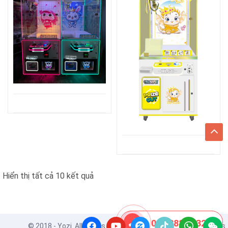
Đã
Hiển thị tất cả 10 kết quả
sắp
xếp
theo
08 8888 0532
© 2018 - Yozi. All Rights Reserved. Powered by
ApusThemes