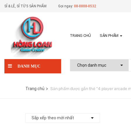
SỈ & LẺ, SỈ TỪ 5 SẢN PHẨM
Gọi ngay:
08-8888-0532
TRANG CHỦ
SẢN PHẨM
DANH MỤC
Trang chủ
Sản phẩm được gắn thẻ “4 player arcade 