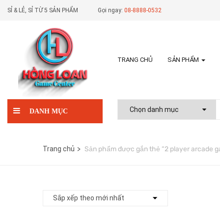
SỈ & LẺ, SỈ TỪ 5 SẢN PHẨM
Gọi ngay:
08-8888-0532
TRANG CHỦ
SẢN PHẨM
DANH MỤC
Trang chủ
Sản phẩm được gắn thẻ “2 player arcade 