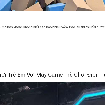
g băn khoăn không biết cần bao nhiêu vốn? Bao lâu thì thu hồi được t
ơi Trẻ Em Với Máy Game Trò Chơi Điện T