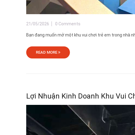
21/05/2026
0 Comments
Bạn đang muốn mở một khu vui chơi trẻ em trong nhà nhưn
READ MORE
Lợi Nhuận Kinh Doanh Khu Vui Ch