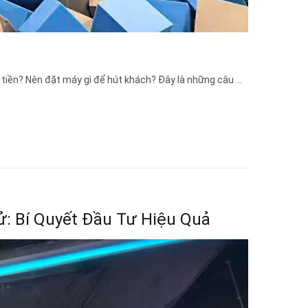
iền? Nên đặt máy gì để hút khách? Đây là những câu ...
ử: Bí Quyết Đầu Tư Hiệu Quả