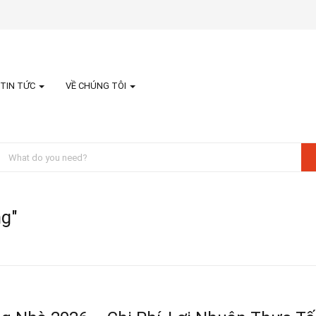
TIN TỨC
VỀ CHÚNG TÔI
ng"