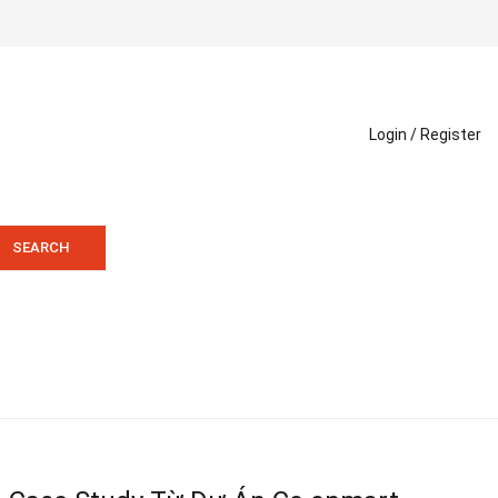
Login /
Register
SEARCH