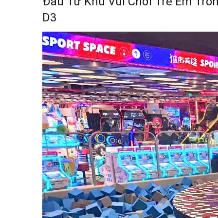
Đầu Tư Khu Vui Chơi Trẻ Em Tron
D3