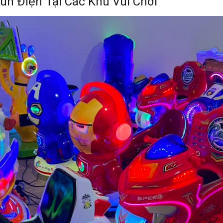
n Điện Tại Các Khu Vui Chơi