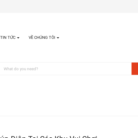
TIN TỨC
VỀ CHÚNG TÔI