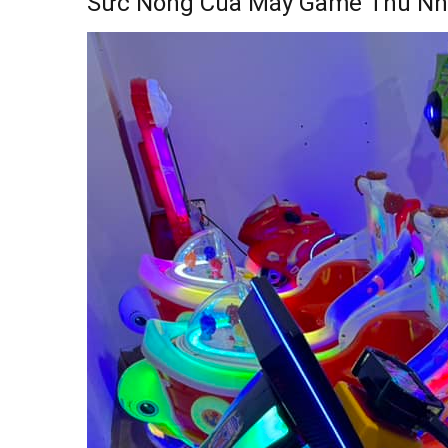
Sức Nóng Của Máy Game Thú Nhú