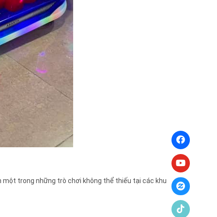
ột trong những trò chơi không thể thiếu tại các khu