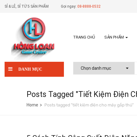
SỈ & LẺ, SỈ TỪ 5 SẢN PHẨM
Gọi ngay:
08-8888-0532
TRANG CHỦ
SẢN PHẨM
DANH MỤC
Posts Tagged "tiết Kiệm Điện 
Home
Posts tagged "tiết kiệm điện cho máy gắp thú"