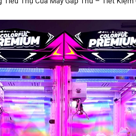
 Tiêu Thụ Của Máy Gắp Thú – Tiết Kiệm C