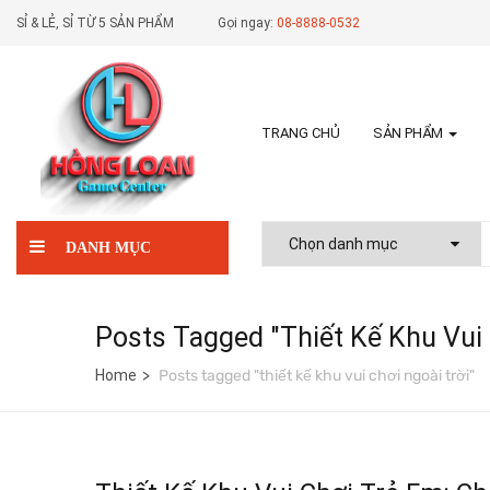
SỈ & LẺ, SỈ TỪ 5 SẢN PHẨM
Gọi ngay:
08-8888-0532
TRANG CHỦ
SẢN PHẨM
DANH MỤC
Posts Tagged "thiết Kế Khu Vui 
Home
Posts tagged "thiết kế khu vui chơi ngoài trời"