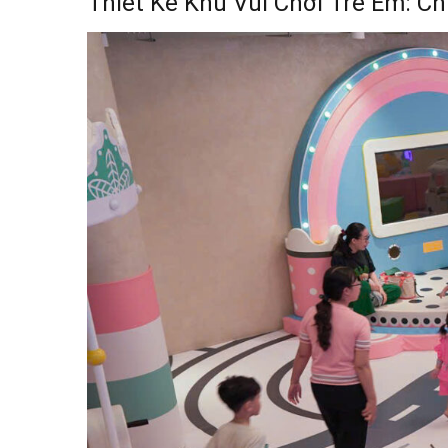
Thiết Kế Khu Vui Chơi Trẻ Em: C