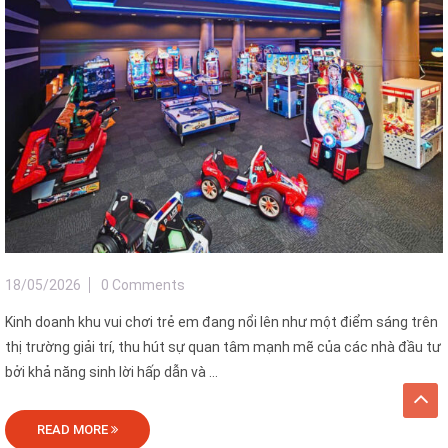
18/05/2026
0 Comments
Kinh doanh khu vui chơi trẻ em đang nổi lên như một điểm sáng trên
thị trường giải trí, thu hút sự quan tâm mạnh mẽ của các nhà đầu tư
bởi khả năng sinh lời hấp dẫn và ...
READ MORE