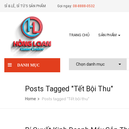
SỈ & LẺ, SỈ TỪ 5 SẢN PHẨM
Gọi ngay:
08-8888-0532
TRANG CHỦ
SẢN PHẨM
DANH MỤC
Posts Tagged "Tết Bội Thu"
Home
Posts tagged "Tết bội thu"