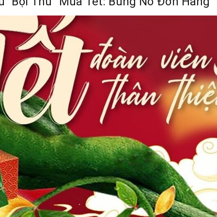
ú “Bội Thu” Mùa Tết: Bùng Nổ Đơn Hàng