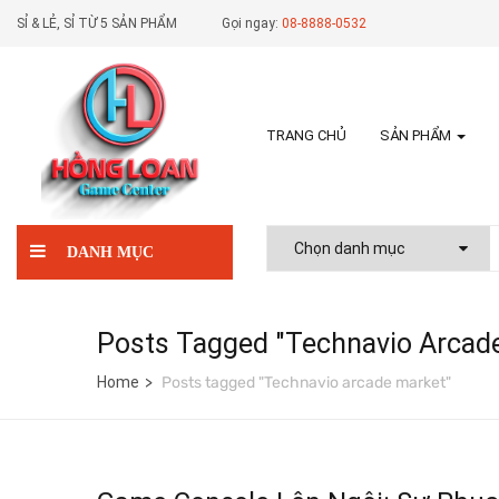
SỈ & LẺ, SỈ TỪ 5 SẢN PHẨM
Gọi ngay:
08-8888-0532
TRANG CHỦ
SẢN PHẨM
DANH MỤC
Posts Tagged "Technavio Arcad
Home
Posts tagged "Technavio arcade market"