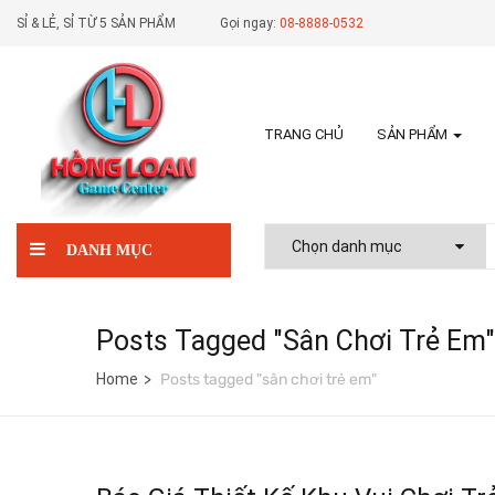
SỈ & LẺ, SỈ TỪ 5 SẢN PHẨM
Gọi ngay:
08-8888-0532
TRANG CHỦ
SẢN PHẨM
DANH MỤC
Posts Tagged "sân Chơi Trẻ Em"
Home
Posts tagged "sân chơi trẻ em"