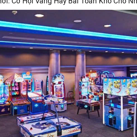
hơi: Cơ Hội Vàng Hay Bài Toán Khó Cho N