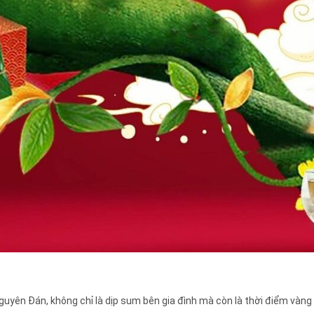
yên Đán, không chỉ là dịp sum bên gia đình mà còn là thời điểm vàng