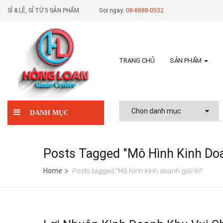
SỈ & LẺ, SỈ TỪ 5 SẢN PHẨM
Gọi ngay:
08-8888-0532
TRANG CHỦ
SẢN PHẨM
DANH MỤC
Posts Tagged "Mô Hình Kinh Doan
Home
Posts tagged "Mô hình kinh doanh giải trí"